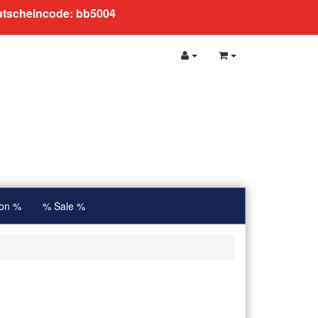
Gutscheincode: bb5004
ion %
% Sale %