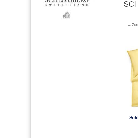
SC
← Zur
Sch