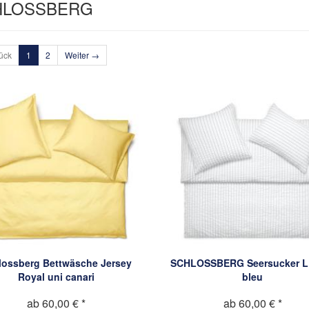
HLOSSBERG
ück
1
2
Weiter →
lossberg Bettwäsche Jersey
SCHLOSSBERG Seersucker 
Royal uni canari
bleu
ab 60,00 € *
ab 60,00 € *