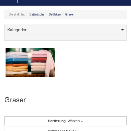
navigation
Sie sind hier:
Bettwäsche
Bettlaken
Graser
Kategorien
Graser
Sortierung:
Wählen
96