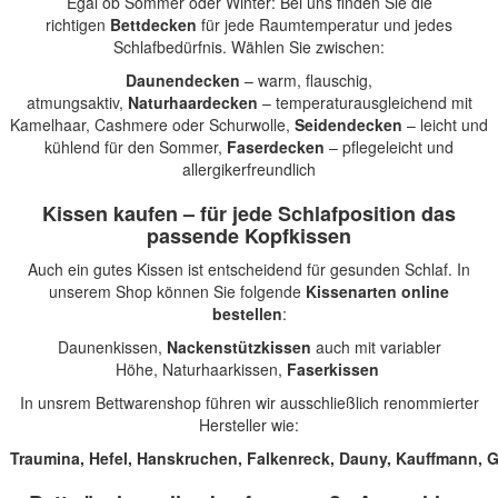
Egal ob Sommer oder Winter: Bei uns finden Sie die
richtigen
Bettdecken
für jede Raumtemperatur und jedes
Schlafbedürfnis. Wählen Sie zwischen:
Daunendecken
– warm, flauschig,
atmungsaktiv,
Naturhaardecken
– temperaturausgleichend mit
Kamelhaar, Cashmere oder Schurwolle,
Seidendecken
– leicht und
kühlend für den Sommer,
Faserdecken
– pflegeleicht und
allergikerfreundlich
Kissen kaufen – für jede Schlafposition das
passende Kopfkissen
Auch ein gutes Kissen ist entscheidend für gesunden Schlaf. In
unserem Shop können Sie folgende
Kissenarten online
bestellen
:
Daunenkissen
,
Nackenstützkissen
auch mit variabler
Höhe,
Naturhaarkissen
,
Faserkissen
In unsrem Bettwarenshop führen wir ausschließlich renommierter
Hersteller wie:
Traumina
,
Hefel
,
Hanskruchen
,
Falkenreck
,
Dauny
,
Kauffmann
,
G