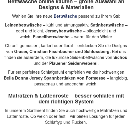
Bettwäsche online kaufen – große Auswahl an
Designs & Materialien
Wählen Sie Ihre neue
Bettwäsche
passend zu Ihrem Stil:
Leinenbettwäsche
– kühl und atmungsaktiv,
Satinbettwäsche
–
edel und leicht,
Jerseybettwäsche
– pflegeleicht und
weich,
Flanellbettwäsche
– warm für den Winter
Ob uni, gemustert, kariert oder floral – entdecken Sie die Designs
von
Graser, Christian Fischbacher und Schlossberg.
Bei uns
finden sie außerdem, die luxuriöse Seidenbettwäsche von
Sichou
und der
Plauener Seidenweberei
.
Für ein perfektes Schlafgefühl empfehlen wir die hochwertigen
Bella Donna Jersey Spannbettlaken
von
Formesse
– langlebig,
passgenau und angenehm weich.
Matratzen & Lattenroste – besser schlafen mit
dem richtigen System
In unserem Sortiment finden Sie auch
hochwertige Matratzen und
Lattenroste
. Ob weich oder fest – wir bieten Lösungen für jeden
Schlaftyp und Rücken.