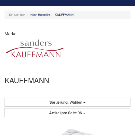
navigation
Sie sind hier:
Nach Hersteller
KAUFFMANN
Marke
KAUFFMANN
Sortierung:
Wählen
Artikel pro Seite
96