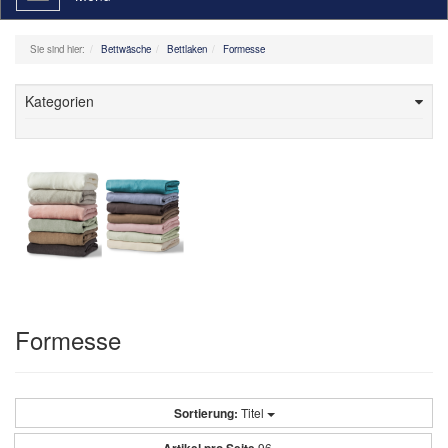
navigation
Sie sind hier:
Bettwäsche
Bettlaken
Formesse
Kategorien
Formesse
Sortierung:
Titel
96