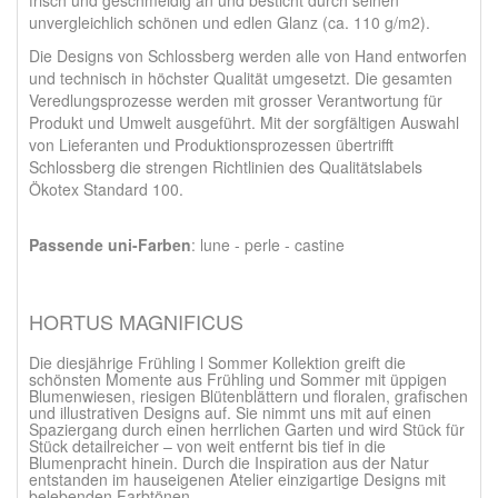
frisch und geschmeidig an und besticht durch seinen
unvergleichlich schönen und edlen Glanz (ca. 110 g/m2).
Die Designs von Schlossberg werden alle von Hand entworfen
und technisch in höchster Qualität umgesetzt. Die gesamten
Veredlungsprozesse werden mit grosser Verantwortung für
Produkt und Umwelt ausgeführt. Mit der sorgfältigen Auswahl
von Lieferanten und Produktionsprozessen übertrifft
Schlossberg die strengen Richtlinien des Qualitätslabels
Ökotex Standard 100.
Passende uni-Farben
: lune - perle - castine
HORTUS MAGNIFICUS
Die diesjährige Frühling l Sommer Kollektion greift die
schönsten Momente aus Frühling und Sommer mit üppigen
Blumenwiesen, riesigen Blütenblättern und floralen, grafischen
und illustrativen Designs auf. Sie nimmt uns mit auf einen
Spaziergang durch einen herrlichen Garten und wird Stück für
Stück detailreicher – von weit entfernt bis tief in die
Blumenpracht hinein. Durch die Inspiration aus der Natur
entstanden im hauseigenen Atelier einzigartige Designs mit
belebenden Farbtönen.