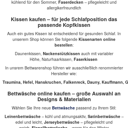
kühlend für den Sommer,
Faserdecken
– pflegeleicht und
allergikerfreundlich
Kissen kaufen – für jede Schlafposition das
passende Kopfkissen
Auch ein gutes Kissen ist entscheidend für gesunden Schlaf. In
unserem Shop können Sie folgende
Kissenarten online
bestellen
:
Daunenkissen
,
Nackenstützkissen
auch mit variabler
Höhe,
Naturhaarkissen
,
Faserkissen
In unsrem Bettwarenshop führen wir ausschließlich renommierter
Hersteller wie:
Traumina
,
Hefel
,
Hanskruchen
,
Falkenreck
,
Dauny
,
Kauffmann
,
G
Bettwäsche online kaufen – große Auswahl an
Designs & Materialien
Wählen Sie Ihre neue
Bettwäsche
passend zu Ihrem Stil:
Leinenbettwäsche
– kühl und atmungsaktiv,
Satinbettwäsche
–
edel und leicht,
Jerseybettwäsche
– pflegeleicht und
weich,
Flanellbettwäsche
– warm für den Winter