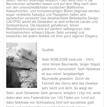
Welch’ herrlich lebendige Aussicht – den Blick hoch in die
Baumkronen schweifen lassen und auf dem Weg nach oben
von den unterschiedlichsten exotischen Blattformen,
Kakaofrüchten, und trompetenartigen Blüten begrüsst werden,
sogar neckische Kakadus und Papageien halten sich
dazwischen versteckt! Das detailverliebte Bettwäsche-Design
CALYPSO weckt die Gedanken an weit entfernte Länder und
Südseeträume. Die klassisch gehaltenen, feinen
Bleistiftzeichnungen sind auf sanftem salbeigrünen oder
kontrastreichem schwarz-blauen Satin verewigt und
bestechen bei jedem Anblick mit ihrer ganz eigenen Eleganz.
Qualität:
Satin NOBLESSE bedruckt - 100%
reine feinste Baumwolle, langer Stapel,
gekämmt, mercerisiert. Satin Noblesse
ist aus reiner, langstapeliger
Baumwolle gewoben. Durch die
Feinheit des Garns wird das Gewebe
sehr leicht und dicht. So wiegt der
Satin, auch Schweizer Satin genannt, lediglich 110g/ m2, weist
dabei aber eine Fadendichte von 100 Fäden pro 1cm2 auf.
Satin Noblesse von Schlossberg fühlt sich wunderbar glatt,