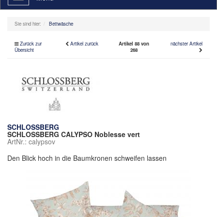
navigation
Sie sind hier:
Bettwäsche
Zurück zur
Artikel zurück
Artikel 88 von
nächster Artikel
Übersicht
268
SCHLOSSBERG
SCHLOSSBERG CALYPSO Noblesse vert
ArtNr.: calypsov
Den Blick hoch in die Baumkronen schweifen lassen