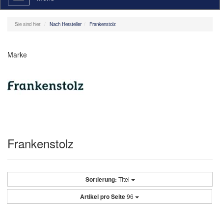
navigation
Sie sind hier:
Nach Hersteller
Frankenstolz
Marke
Frankenstolz
Sortierung:
Titel
Artikel pro Seite
96